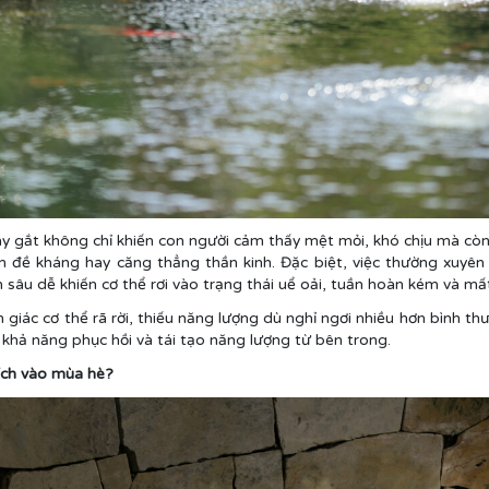
 gắt không chỉ khiến con người cảm thấy mệt mỏi, khó chịu mà còn
m đề kháng hay căng thẳng thần kinh. Đặc biệt, việc thường xuyên
sâu dễ khiến cơ thể rơi vào trạng thái uể oải, tuần hoàn kém và mất
iác cơ thể rã rời, thiếu năng lượng dù nghỉ ngơi nhiều hơn bình th
 khả năng phục hồi và tái tạo năng lượng từ bên trong.
ích vào mùa hè?