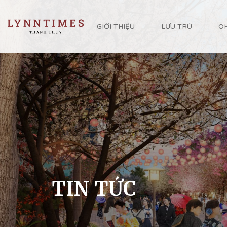
GIỚI THIỆU
LƯU TRÚ
O
TIN TỨC