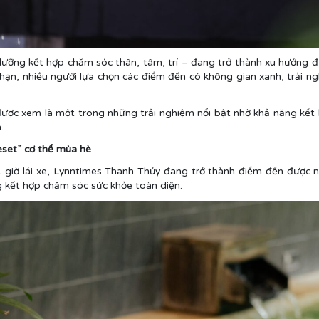
ỉ dưỡng kết hợp chăm sóc thân, tâm, trí – đang trở thành xu hướng 
 hạn, nhiều người lựa chọn các điểm đến có không gian xanh, trải ng
ợc xem là một trong những trải nghiệm nổi bật nhờ khả năng kết h
.
set” cơ thể mùa hè
 giờ lái xe, Lynntimes Thanh Thủy đang trở thành điểm đến được n
kết hợp chăm sóc sức khỏe toàn diện.