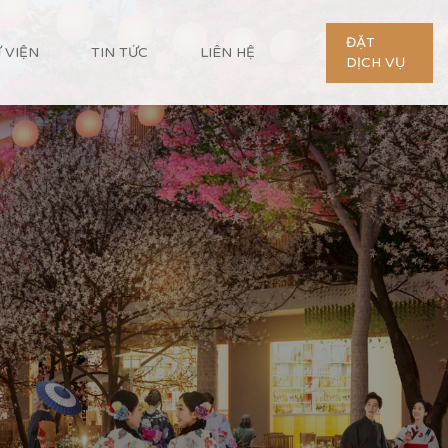
ĐẶT
 VIỆN
TIN TỨC
LIÊN HỆ
DỊCH VỤ