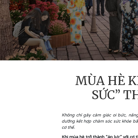
MÙA HÈ K
SỨC” T
Không chỉ gây cảm giác oi bức, nắn
dưỡng kết hợp chăm sóc sức khỏe bằn
cơ thể.
Khi mùa hè trở thành “áp lực” với cơ 