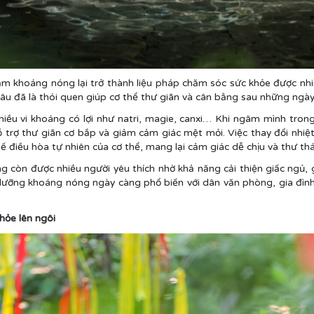
, tắm khoáng nóng lại trở thành liệu pháp chăm sóc sức khỏe được nhi
u đã là thói quen giúp cơ thể thư giãn và cân bằng sau những ngày
ều vi khoáng có lợi như natri, magie, canxi… Khi ngâm mình tron
trợ thư giãn cơ bắp và giảm cảm giác mệt mỏi. Việc thay đổi nhiệ
ế điều hòa tự nhiên của cơ thể, mang lại cảm giác dễ chịu và thư thá
g còn được nhiều người yêu thích nhờ khả năng cải thiện giấc ngủ, 
 dưỡng khoáng nóng ngày càng phổ biến với dân văn phòng, gia đìn
hỏe lên ngôi