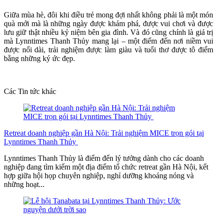
Giữa mùa hè, đôi khi điều trẻ mong đợi nhất không phải là một món
quà mới mà là những ngày được khám phá, được vui chơi và được
lưu giữ thật nhiều kỷ niệm bên gia đình. Và đó cũng chính là giá trị
mà Lynntimes Thanh Thủy mang lại – một điểm đến nơi niềm vui
được nối dài, trải nghiệm được làm giàu và tuổi thơ được tô điểm
bằng những ký ức đẹp.
Các Tin tức khác
Retreat doanh nghiệp gần Hà Nội: Trải nghiệm MICE trọn gói tại
Lynntimes Thanh Thủy
Lynntimes Thanh Thủy là điểm đến lý tưởng dành cho các doanh
nghiệp đang tìm kiếm một địa điểm tổ chức retreat gần Hà Nội, kết
hợp giữa hội họp chuyên nghiệp, nghỉ dưỡng khoáng nóng và
những hoạt...