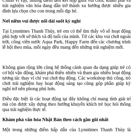
Chính vì vậy, những điểm đến kết hợp giữa vui chơi, khám phá và
trải nghiệm văn hóa đang dần trở thành xu hướng được nhiều gia
đình lựa chọn cho con trong mỗi dịp hè.
Nơi niềm vui được nối dài suốt kỳ nghỉ
Tại Lynntimes Thanh Thủy, trẻ em có thể tìm thấy vô số hoạt động
phù hợp với sở thích và độ tuổi của mình. Từ các khu vui chơi ngoài
trời, công viên nước Aqua Park, Happy Farm đến các chương trình
lễ hội theo mùa, mỗi ngày đều mang đến những trải nghiệm mới.
Không gian rộng lớn cùng hệ thống cảnh quan đa dạng giúp trẻ có
cơ hội vận động, khám phá thiên nhiên và tham gia nhiều hoạt động
tương tác thay vì chỉ vui chơi thụ động. Các workshop thủ công, trò
chơi trải nghiệm hay hoạt động sáng tạo cũng góp phần giúp kỳ
nghỉ trở nên phong phú hơn.
Điều đặc biệt là các hoạt động tại đây không chỉ mang tính giải trí
mà còn được xây dựng theo hướng khuyến khích trẻ học hỏi thông
qua trải nghiệm thực tế.
Khám phá văn hóa Nhật Bản theo cách gần gũi nhất
Một trong những điểm hấp dẫn của Lynntimes Thanh Thủy là