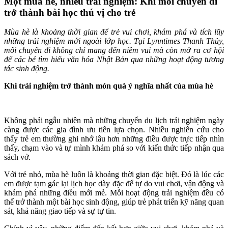
Một mùa hè, nhiều trải nghiệm: Khi mỗi chuyến đi
trở thành bài học thú vị cho trẻ
Mùa hè là khoảng thời gian để trẻ vui chơi, khám phá và tích lũy
những trải nghiệm mới ngoài lớp học. Tại Lynntimes Thanh Thủy,
mỗi chuyến đi không chỉ mang đến niềm vui mà còn mở ra cơ hội
để các bé tìm hiểu văn hóa Nhật Bản qua những hoạt động tương
tác sinh động.
Khi trải nghiệm trở thành món quà ý nghĩa nhất của mùa hè
Không phải ngẫu nhiên mà những chuyến du lịch trải nghiệm ngày
càng được các gia đình ưu tiên lựa chọn. Nhiều nghiên cứu cho
thấy trẻ em thường ghi nhớ lâu hơn những điều được trực tiếp nhìn
thấy, chạm vào và tự mình khám phá so với kiến thức tiếp nhận qua
sách vở.
Với trẻ nhỏ, mùa hè luôn là khoảng thời gian đặc biệt. Đó là lúc các
em được tạm gác lại lịch học dày đặc để tự do vui chơi, vận động và
khám phá những điều mới mẻ. Mỗi hoạt động trải nghiệm đều có
thể trở thành một bài học sinh động, giúp trẻ phát triển kỹ năng quan
sát, khả năng giao tiếp và sự tự tin.