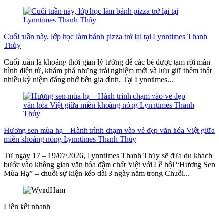
Cuối tuần này, lớp học làm bánh pizza trở lại tại Lynntimes Thanh
Thủy
Cuối tuần là khoảng thời gian lý tưởng để các bé được tạm rời màn
hình điện tử, khám phá những trải nghiệm mới và lưu giữ thêm thật
nhiều kỷ niệm đáng nhớ bên gia đình. Tại Lynntimes...
Hương sen mùa hạ – Hành trình chạm vào vẻ đẹp văn hóa Việt giữa
miền khoáng nóng Lynntimes Thanh Thủy
Từ ngày 17 – 19/07/2026, Lynntimes Thanh Thủy sẽ đưa du khách
bước vào không gian văn hóa đậm chất Việt với Lễ hội “Hương Sen
Mùa Hạ” – chuỗi sự kiện kéo dài 3 ngày nằm trong Chuỗi...
Liên kết nhanh