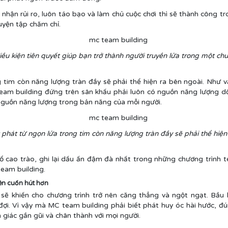
 nhận rủi ro, luôn táo bạo và làm chủ cuộc chơi thì sẽ thành công
uyện tập chăm chỉ.
điều kiện tiên quyết giúp bạn trở thành người truyền lửa trong một ch
tim còn năng lượng tràn đầy sẽ phải thể hiện ra bên ngoài. Như v
am building đứng trên sân khấu phải luôn có nguồn năng lượng dồ
nguồn năng lượng trong bản năng của mỗi người.
phát từ ngọn lửa trong tim còn năng lượng tràn đầy sẽ phải thể hiện
 cao trào, ghi lại dấu ấn đậm đà nhất trong những chương trình t
eam building.
nên cuốn hút hơn
sẽ khiến cho chương trình trở nên căng thẳng và ngột ngạt. Bầu k
i. Vì vậy mà MC team building phải biết phát huy óc hài hước, đ
 giác gần gũi và chân thành với mọi người.