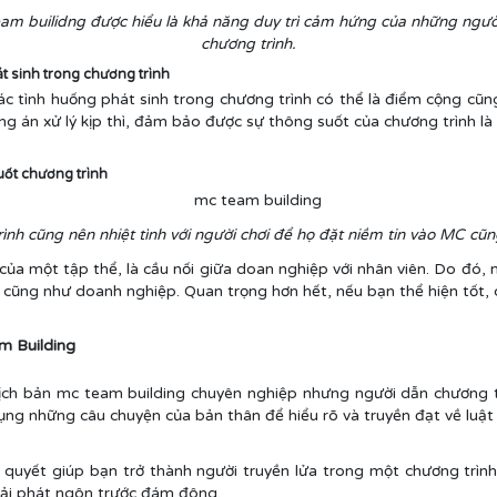
am builidng được hiểu là khả năng duy trì cảm hứng của những ngườ
chương trình.
 sinh trong chương trình
các tình huống phát sinh trong chương trình có thể là điểm cộng cũ
ng án xử lý kịp thì, đảm bảo được sự thông suốt của chương trình l
uốt chương trình
ình cũng nên nhiệt tình với người chơi để họ đặt niềm tin vào MC cũ
của một tập thể, là cầu nối giữa doan nghiệp với nhân viên. Do đó,
C cũng như doanh nghiệp. Quan trọng hơn hết, nếu bạn thể hiện tốt, 
m Building
ịch bản mc team building chuyên nghiệp nhưng người dẫn chương tr
ụng những câu chuyện của bản thân để hiểu rõ và truyền đạt về luật 
ên quyết giúp bạn trở thành người truyền lửa trong một chương trìn
hải phát ngôn trước đám đông.