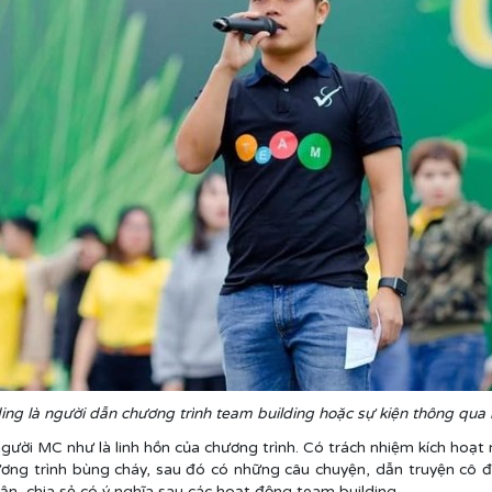
ng là người dẫn chương trình team building hoặc sự kiện thông qua 
gười MC như là linh hồn của chương trình. Có trách nhiệm kích hoạt
ương trình bùng cháy, sau đó có những câu chuyện, dẫn truyện cô đọ
n, chia sẻ có ý nghĩa sau các hoạt động team building.