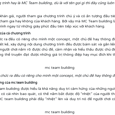
rình hay là MC Team building, dù là với tên gọi gì thì đây cũng luôn l
hán giả, người tham gia chương trình chú ý và có ấn tượng đầu tiê
tham gia hay không của khách hàng. Bởi vậy mà MC Team building là
ình ngay từ những giây phút đầu tiên tiếp xúc với khách hàng.
 của cả chương trình
ức ra đều có riêng cho mình một concept, một chủ đề hay thông điệ
iết kế, xây dựng nội dung chương trình đều được bám sát và gắn li
 người chơi nắm rõ được chủ đề, cảm nhận và hiểu thấu được chủ đề
 thể truyền đạt được những giá trị thông điệp hay mục đích khi 
 chức ra đều có riêng cho mình một concept, một chủ đề hay thông đi
rọng của mc team building
am builidng được hiểu là khả năng duy trì cảm hứng của những ngườ
 có cái nhìn bao quát, có thể nắm bắt được độ “nhiệt” của người th
C team building phải đẩy “nhiệt” lên và duy trì nó để người chơi c