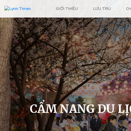
GIỚI THIỆU
LƯU TRÚ
O
CẨM NANG DU L