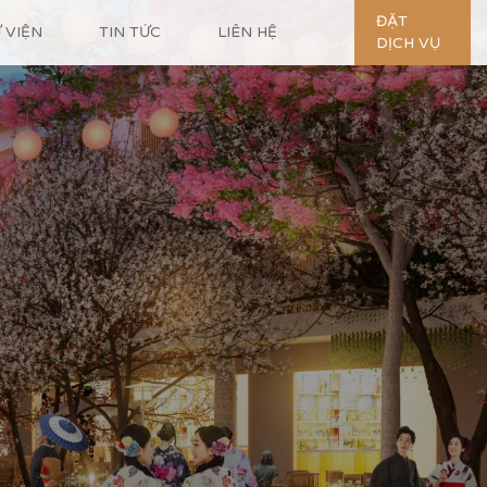
ĐẶT
 VIỆN
TIN TỨC
LIÊN HỆ
DỊCH VỤ